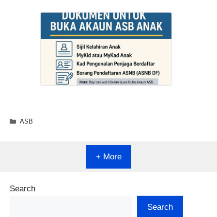
Categories
ASB
+ More
Search
Search