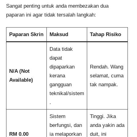
Sangat penting untuk anda membezakan dua
paparan ini agar tidak tersalah langkah:
Paparan Skrin
Maksud
Tahap Risiko
Data tidak
dapat
dipaparkan
Rendah. Wang
N/A (Not
kerana
selamat, cuma
Available)
gangguan
tak nampak.
teknikal/sistem
.
Sistem
Tinggi. Jika
berfungsi, dan
anda yakin ada
RM 0.00
ia melaporkan
duit, ini