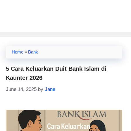
Home
»
Bank
5 Cara Keluarkan Duit Bank Islam di
Kaunter 2026
June 14, 2025
by
Jane