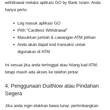
withdrawal melalui aplikasi GO by Bank Islam. Anda
hanya perlu:
Log masuk aplikasi GO
Pilih “Cardless Withdrawal”
Masukkan jumlah & cawangan ATM pilihan
Anda akan dapat kod transaksi untuk
digunakan di ATM
Ini sesuai jika anda tertinggal atau hilang kad ATM,
tetapi masih ada akses ke telefon pintar.
4. Penggunaan DuitNow atau Pindahan
Segera
Jika anda ingin elakkan bawa tunai, pertimbangkan