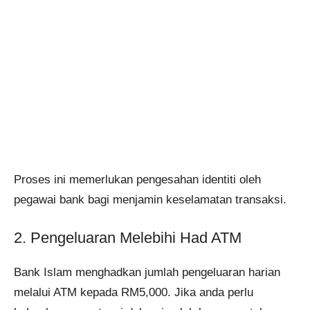
Proses ini memerlukan pengesahan identiti oleh
pegawai bank bagi menjamin keselamatan transaksi.
2. Pengeluaran Melebihi Had ATM
Bank Islam menghadkan jumlah pengeluaran harian
melalui ATM kepada RM5,000. Jika anda perlu