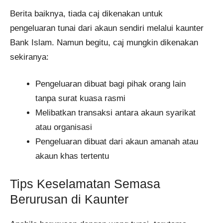
Berita baiknya, tiada caj dikenakan untuk
pengeluaran tunai dari akaun sendiri melalui kaunter
Bank Islam. Namun begitu, caj mungkin dikenakan
sekiranya:
Pengeluaran dibuat bagi pihak orang lain
tanpa surat kuasa rasmi
Melibatkan transaksi antara akaun syarikat
atau organisasi
Pengeluaran dibuat dari akaun amanah atau
akaun khas tertentu
Tips Keselamatan Semasa
Berurusan di Kaunter