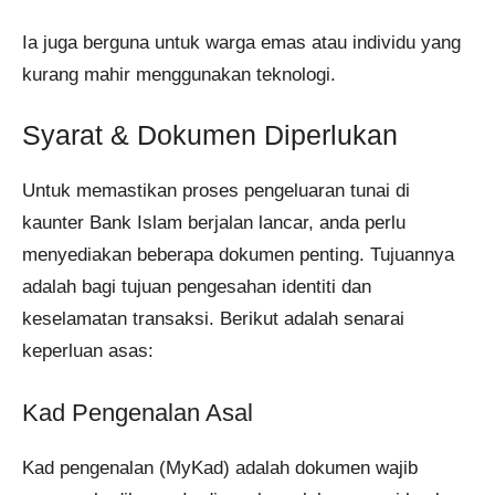
Ia juga berguna untuk warga emas atau individu yang
kurang mahir menggunakan teknologi.
Syarat & Dokumen Diperlukan
Untuk memastikan proses pengeluaran tunai di
kaunter Bank Islam berjalan lancar, anda perlu
menyediakan beberapa dokumen penting. Tujuannya
adalah bagi tujuan pengesahan identiti dan
keselamatan transaksi. Berikut adalah senarai
keperluan asas:
Kad Pengenalan Asal
Kad pengenalan (MyKad) adalah dokumen wajib