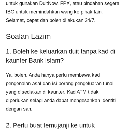
untuk gunakan DuitNow, FPX, atau pindahan segera
IBG untuk memindahkan wang ke pihak lain.
Selamat, cepat dan boleh dilakukan 24/7.
Soalan Lazim
1. Boleh ke keluarkan duit tanpa kad di
kaunter Bank Islam?
Ya, boleh. Anda hanya perlu membawa kad
pengenalan asal dan isi borang pengeluaran tunai
yang disediakan di kaunter. Kad ATM tidak
diperlukan selagi anda dapat mengesahkan identiti
dengan sah.
2. Perlu buat temujanji ke untuk