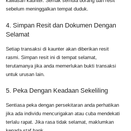
kawasan kaunter. Semak semula borang dan resit
sebelum meninggalkan tempat duduk.
4. Simpan Resit dan Dokumen Dengan
Selamat
Setiap transaksi di kaunter akan diberikan resit
rasmi. Simpan resit ini di tempat selamat,
terutamanya jika anda memerlukan bukti transaksi
untuk urusan lain.
5. Peka Dengan Keadaan Sekeliling
Sentiasa peka dengan persekitaran anda perhatikan
jika ada individu mencurigakan atau cuba mendekati
terlalu rapat. Jika rasa tidak selamat, maklumkan
kepada staf bank.