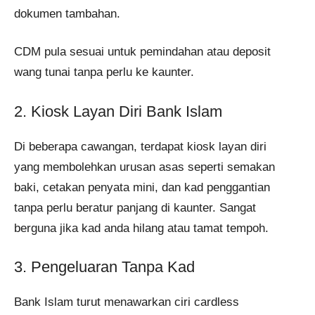
dokumen tambahan.
CDM pula sesuai untuk pemindahan atau deposit
wang tunai tanpa perlu ke kaunter.
2. Kiosk Layan Diri Bank Islam
Di beberapa cawangan, terdapat kiosk layan diri
yang membolehkan urusan asas seperti semakan
baki, cetakan penyata mini, dan kad penggantian
tanpa perlu beratur panjang di kaunter. Sangat
berguna jika kad anda hilang atau tamat tempoh.
3. Pengeluaran Tanpa Kad
Bank Islam turut menawarkan ciri cardless