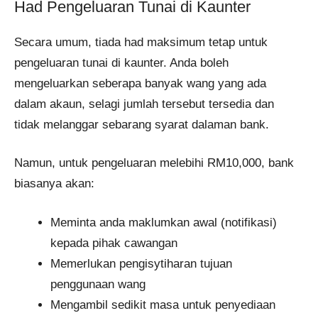
Had Pengeluaran Tunai di Kaunter
Secara umum, tiada had maksimum tetap untuk
pengeluaran tunai di kaunter. Anda boleh
mengeluarkan seberapa banyak wang yang ada
dalam akaun, selagi jumlah tersebut tersedia dan
tidak melanggar sebarang syarat dalaman bank.
Namun, untuk pengeluaran melebihi RM10,000, bank
biasanya akan:
Meminta anda maklumkan awal (notifikasi)
kepada pihak cawangan
Memerlukan pengisytiharan tujuan
penggunaan wang
Mengambil sedikit masa untuk penyediaan