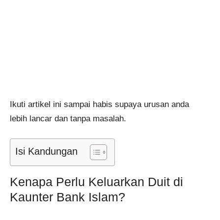
Ikuti artikel ini sampai habis supaya urusan anda
lebih lancar dan tanpa masalah.
Isi Kandungan
Kenapa Perlu Keluarkan Duit di
Kaunter Bank Islam?