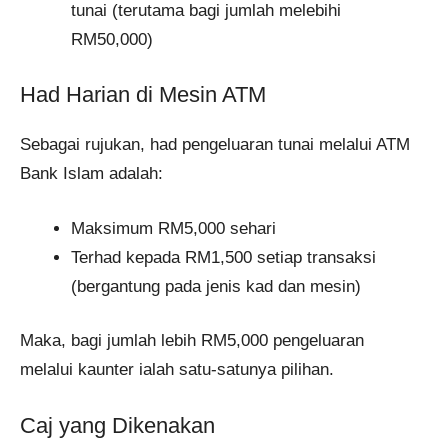
tunai (terutama bagi jumlah melebihi
RM50,000)
Had Harian di Mesin ATM
Sebagai rujukan, had pengeluaran tunai melalui ATM
Bank Islam adalah:
Maksimum RM5,000 sehari
Terhad kepada RM1,500 setiap transaksi
(bergantung pada jenis kad dan mesin)
Maka, bagi jumlah lebih RM5,000 pengeluaran
melalui kaunter ialah satu-satunya pilihan.
Caj yang Dikenakan