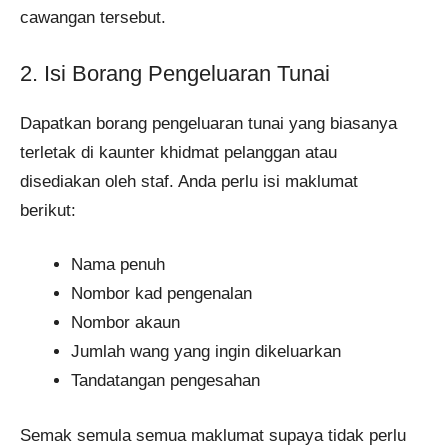
cawangan tersebut.
2. Isi Borang Pengeluaran Tunai
Dapatkan borang pengeluaran tunai yang biasanya
terletak di kaunter khidmat pelanggan atau
disediakan oleh staf. Anda perlu isi maklumat
berikut:
Nama penuh
Nombor kad pengenalan
Nombor akaun
Jumlah wang yang ingin dikeluarkan
Tandatangan pengesahan
Semak semula semua maklumat supaya tidak perlu