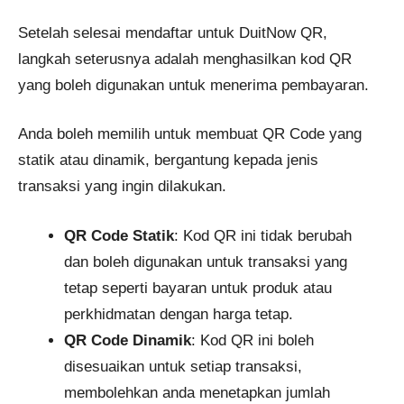
Setelah selesai mendaftar untuk DuitNow QR,
langkah seterusnya adalah menghasilkan kod QR
yang boleh digunakan untuk menerima pembayaran.
Anda boleh memilih untuk membuat QR Code yang
statik atau dinamik, bergantung kepada jenis
transaksi yang ingin dilakukan.
QR Code Statik
: Kod QR ini tidak berubah
dan boleh digunakan untuk transaksi yang
tetap seperti bayaran untuk produk atau
perkhidmatan dengan harga tetap.
QR Code Dinamik
: Kod QR ini boleh
disesuaikan untuk setiap transaksi,
membolehkan anda menetapkan jumlah