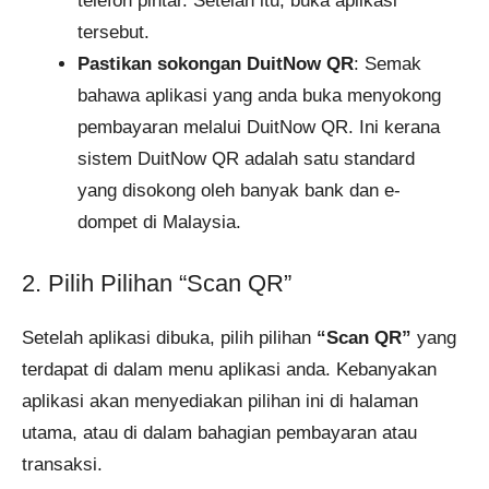
telefon pintar. Setelah itu, buka aplikasi
tersebut.
Pastikan sokongan DuitNow QR
: Semak
bahawa aplikasi yang anda buka menyokong
pembayaran melalui DuitNow QR. Ini kerana
sistem DuitNow QR adalah satu standard
yang disokong oleh banyak bank dan e-
dompet di Malaysia.
2. Pilih Pilihan “Scan QR”
Setelah aplikasi dibuka, pilih pilihan
“Scan QR”
yang
terdapat di dalam menu aplikasi anda. Kebanyakan
aplikasi akan menyediakan pilihan ini di halaman
utama, atau di dalam bahagian pembayaran atau
transaksi.