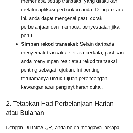
memeriksa setiap transaksi yang dilakukan
melalui aplikasi perbankan anda. Dengan cara
ini, anda dapat mengenal pasti corak
perbelanjaan dan membuat penyesuaian jika
perlu.
Simpan rekod transaksi
: Selain daripada
menyemak transaksi secara berkala, pastikan
anda menyimpan resit atau rekod transaksi
penting sebagai rujukan. Ini penting
terutamanya untuk tujuan perancangan
kewangan atau pengisytiharan cukai.
2. Tetapkan Had Perbelanjaan Harian
atau Bulanan
Dengan DuitNow QR, anda boleh mengawal berapa