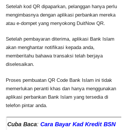
Setelah kod QR dipaparkan, pelanggan hanya perlu
mengimbasnya dengan aplikasi perbankan mereka
atau e-dompet yang menyokong DuitNow QR.
Setelah pembayaran diterima, aplikasi Bank Islam
akan menghantar notifikasi kepada anda,
memberitahu bahawa transaksi telah berjaya
diselesaikan.
Proses pembuatan QR Code Bank Islam ini tidak
memerlukan peranti khas dan hanya menggunakan
aplikasi perbankan Bank Islam yang tersedia di
telefon pintar anda.
Cuba Baca
:
Cara Bayar Kad Kredit BSN