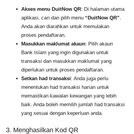
Akses menu DuitNow QR
: Di halaman utama
aplikasi, cari dan pilih menu
“DuitNow QR”
.
Anda akan diarahkan untuk memulakan
proses pendaftaran.
Masukkan maklumat akaun
: Pilih akaun
Bank Islam yang ingin digunakan untuk
transaksi dan masukkan maklumat yang
diperlukan untuk proses pendaftaran.
Setkan had transaksi
: Anda juga perlu
menentukan had transaksi harian untuk
memastikan kawalan kewangan yang lebih
baik. Anda boleh memilih jumlah had transaksi
yang sesuai dengan keperluan anda.
3. Menghasilkan Kod QR