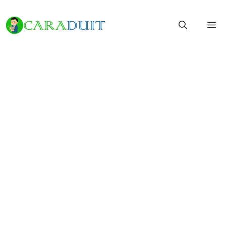
Skip
to
M
content