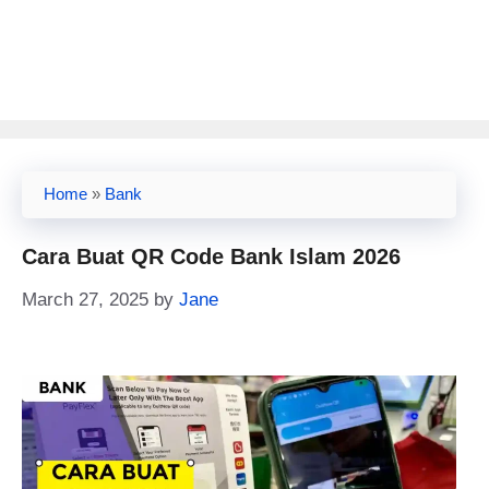
Home
»
Bank
Cara Buat QR Code Bank Islam 2026
March 27, 2025
by
Jane