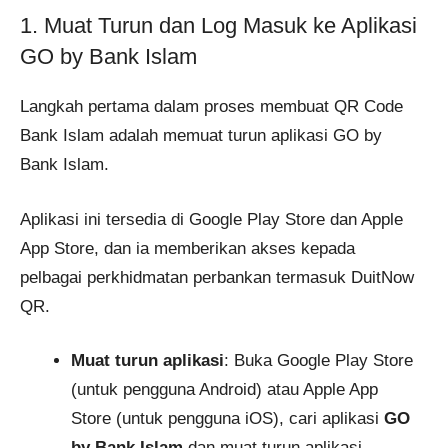
1. Muat Turun dan Log Masuk ke Aplikasi
GO by Bank Islam
Langkah pertama dalam proses membuat QR Code
Bank Islam adalah memuat turun aplikasi GO by
Bank Islam.
Aplikasi ini tersedia di Google Play Store dan Apple
App Store, dan ia memberikan akses kepada
pelbagai perkhidmatan perbankan termasuk DuitNow
QR.
Muat turun aplikasi
: Buka Google Play Store
(untuk pengguna Android) atau Apple App
Store (untuk pengguna iOS), cari aplikasi
GO
by Bank Islam
dan muat turun aplikasi