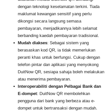
dengan teknologi keselamatan terkini. Tiada
maklumat kewangan sensitif yang perlu
dikongsi secara langsung semasa
pembayaran, menjadikannya lebih selamat
berbanding kaedah pembayaran tradisional.
Mudah diakses
: Sebagai sistem yang
berasaskan kod QR, ia tidak memerlukan
peranti khas untuk berfungsi. Cukup dengan
telefon pintar dan aplikasi yang menyokong
DuitNow QR, sesiapa sahaja boleh melakukan
atau menerima pembayaran.
Interoperabiliti dengan Pelbagai Bank dan
E-dompet
: DuitNow QR membolehkan
pengguna dari bank yang berbeza atau e-
dompet untuk bertransaksi dengan mudah.