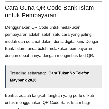
Cara Guna QR Code Bank Islam
untuk Pembayaran
Menggunakan QR Code untuk melakukan
pembayaran adalah salah satu cara yang paling
mudah dan selamat dalam dunia digital kini. Dengan
Bank Islam, anda boleh melakukan pembayaran
dengan cepat hanya dengan mengimbas kod QR.
Trending sekarang:
Cara Tukar No Telefon
Maybank 2026
Berikut adalah langkah-langkah yang perlu diikuti
untuk menggunakan QR Code Bank Islam bagi