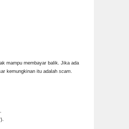
idak mampu membayar balik. Jika ada
sar kemungkinan itu adalah
scam
.
.
).