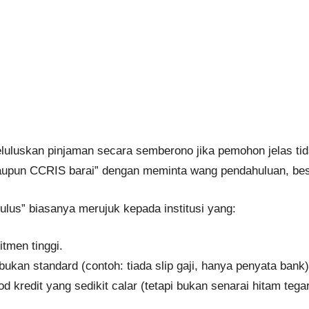
eluluskan pinjaman secara semberono jika pemohon jelas t
laupun CCRIS barai” dengan meminta wang pendahuluan, be
ulus” biasanya merujuk kepada institusi yang:
itmen tinggi.
an standard (contoh: tiada slip gaji, hanya penyata bank)
d kredit yang sedikit calar (tetapi bukan senarai hitam tegar