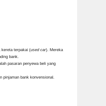
kereta terpakai (
used car
). Mereka
nding bank.
alah pasaran penyewa beli yang
an pinjaman bank konvensional.