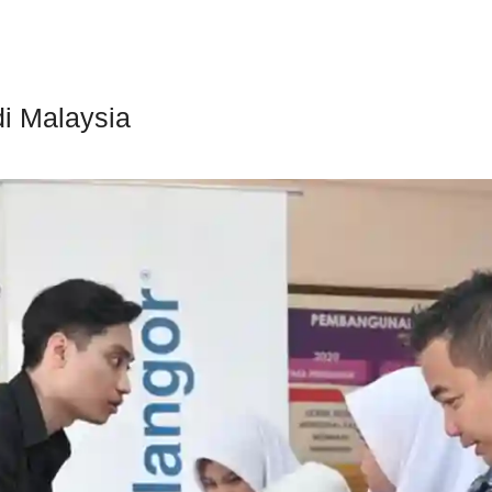
di Malaysia