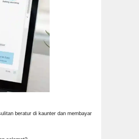
sulitan beratur di kaunter dan membayar