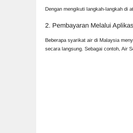
Dengan mengikuti langkah-langkah di a
2. Pembayaran Melalui Aplikas
Beberapa syarikat air di Malaysia me
secara langsung. Sebagai contoh, Air 