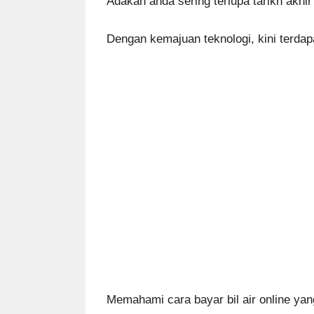
Adakah anda sering terlupa tarikh akhi
Dengan kemajuan teknologi, kini terdapa
Memahami cara bayar bil air online ya