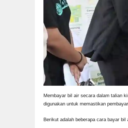
Membayar bil air secara dalam talian k
digunakan untuk memastikan pembayara
Berikut adalah beberapa cara bayar bil a