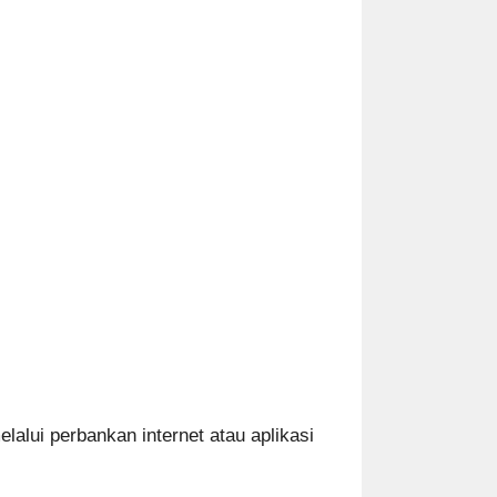
lui perbankan internet atau aplikasi