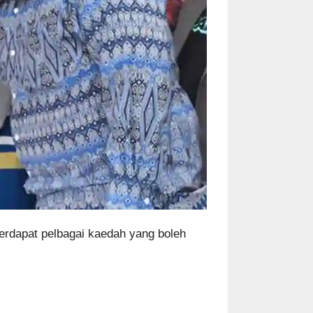
Terdapat pelbagai kaedah yang boleh