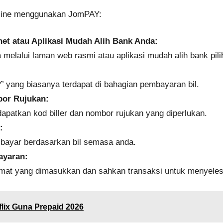
nline menggunakan JomPAY:
et atau Aplikasi Mudah Alih Bank Anda:
elalui laman web rasmi atau aplikasi mudah alih bank pili
Y’ yang biasanya terdapat di bahagian pembayaran bil.
bor Rujukan:
dapatkan kod biller dan nombor rujukan yang diperlukan.
:
ibayar berdasarkan bil semasa anda.
ayaran:
t yang dimasukkan dan sahkan transaksi untuk menyeles
flix Guna Prepaid 2026