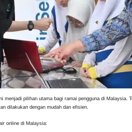
ini menjadi pilihan utama bagi ramai pengguna di Malaysia. 
n dilakukan dengan mudah dan efisien.
ir online di Malaysia: